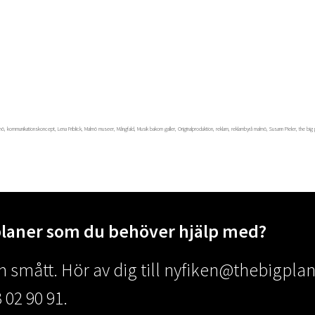
mö
,
kommunikationskoncept
,
Lena Friblick
,
Malmö museer
,
Mångfald
,
Musik bakom galler
,
Originalproduktion
,
reklam
,
reklambyrå malmö
,
Susann Pieler
,
the big 
planer som du behöver hjälp med?
 smått. Hör av dig till
nyfiken@thebigplan
 02 90 91.