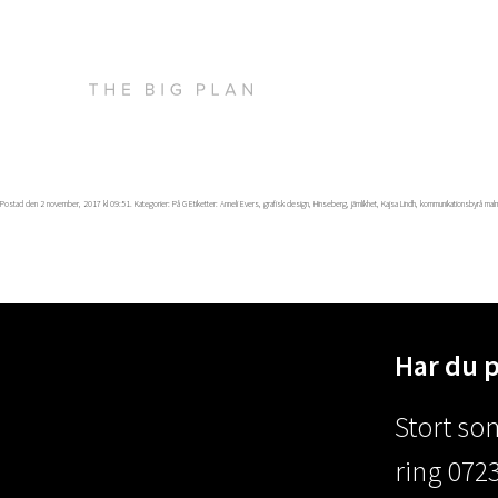
Postad den 2 november, 2017 kl 09:51. Kategorier:
På G
Etiketter:
Anneli Evers
,
grafisk design
,
Hinseberg
,
jämlikhet
,
Kajsa Lindh
,
kommunikationsbyrå mal
Har du 
Stort som
ring 0723