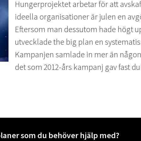
Hungerprojektet arbetar för att avska
ideella organisationer är julen en avg
Eftersom man dessutom hade högt upp
utvecklade the big plan en systematisk
Kampanjen samlade in mer än någonsin 
det som 2012-års kampanj gav fast dub
planer som du behöver hjälp med?