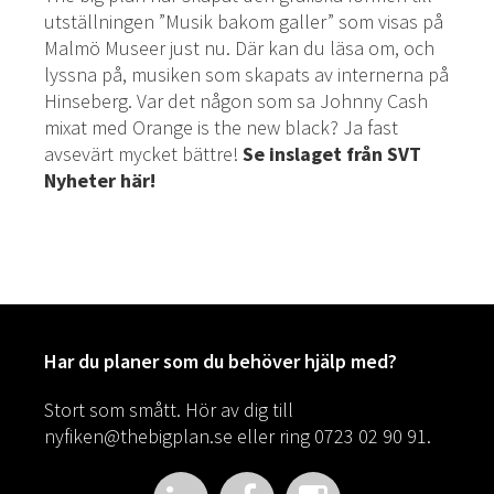
utställningen ”Musik bakom galler” som visas på
Malmö Museer just nu. Där kan du läsa om, och
lyssna på, musiken som skapats av internerna på
Hinseberg. Var det någon som sa Johnny Cash
mixat med Orange is the new black? Ja fast
avsevärt mycket bättre!
Se inslaget från SVT
Nyheter här!
Har du planer som du behöver hjälp med?
Stort som smått. Hör av dig till
nyfiken@thebigplan.se
eller ring 0723 02 90 91.