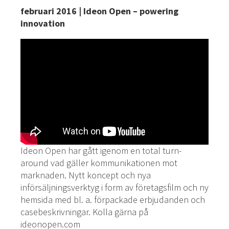
februari 2016 | Ideon Open – powering
innovation
Ideon Open har gått igenom en total turn-
around vad gäller kommunikationen mot
marknaden. Nytt koncept och nya
införsäljningsverktyg i form av företagsfilm och ny
hemsida med bl. a. förpackade erbjudanden och
casebeskrivningar. Kolla gärna på
ideonopen.com