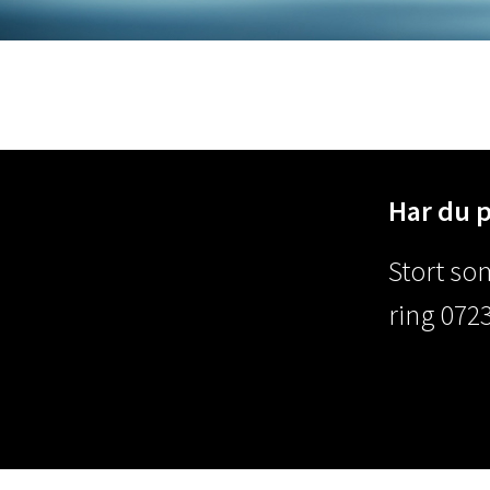
Har du 
Stort som
ring 0723