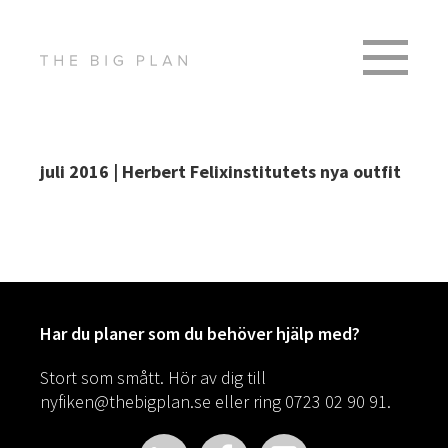
juli 2016 | Herbert Felixinstitutets nya outfit
Har du planer som du behöver hjälp med?
Stort som smått. Hör av dig till
nyfiken@thebigplan.se
eller ring 0723 02 90 91.