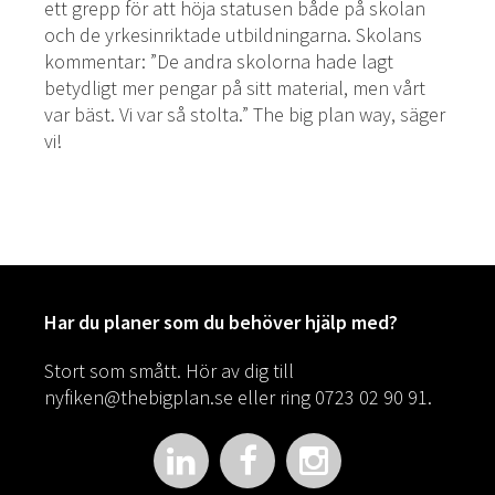
ett grepp för att höja statusen både på skolan
och de yrkesinriktade utbildningarna. Skolans
kommentar: ”De andra skolorna hade lagt
betydligt mer pengar på sitt material, men vårt
var bäst. Vi var så stolta.” The big plan way, säger
vi!
Har du planer som du behöver hjälp med?
Stort som smått. Hör av dig till
nyfiken@thebigplan.se
eller ring 0723 02 90 91.