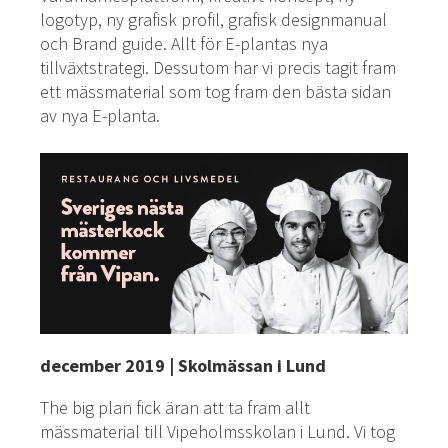
logotyp, ny grafisk profil, grafisk designmanual
och Brand guide. Allt för E-plantas nya
tillväxtstrategi. Dessutom har vi precis tagit fram
ett mässmaterial som tog fram den bästa sidan
av nya E-planta.
december 2019 | Skolmässan i Lund
The big plan fick äran att ta fram allt
mässmaterial till Vipeholmsskolan i Lund. Vi tog