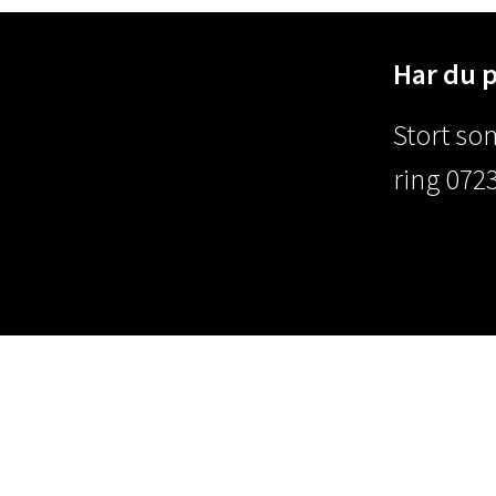
Har du 
Stort som
ring 0723