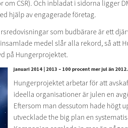
r om CSR). Och inbladat i sidorna ligger D
d hjälp av engagerade företag.
årsredovisningar som budbärare är ett djä
åra insamlade medel slår alla rekord, så at
 vd på Hungerprojektet.
januari 2014 | 2013 – 100 procent mer jul än 2012.
Hungerprojektet arbetar för att avska
ideella organisationer är julen en avg
Eftersom man dessutom hade högt upp
utvecklade the big plan en systematisk