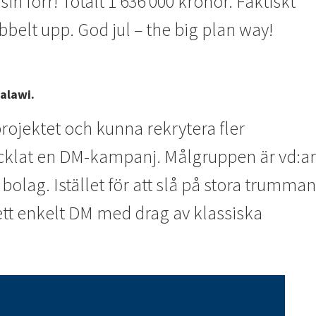
förr! Totalt 1 636 000 kronor. Faktiskt
belt upp. God jul – the big plan way!
alawi.
jektet och kunna rekrytera fler
vecklat en DM-kampanj. Målgruppen är vd:ar
bolag. Istället för att slå på stora trumman
ett enkelt DM med drag av klassiska