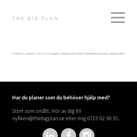
Postad den 5 september, 2017 kl 11:58. Kategorier:
Okategoriserade
Etiketter:
kommunikationsbyrå malmö
,
reklambyrå malmö
Har du planer som du behöver hjälp med?
Stort som smått. Hör av dig till
nyfiken@thebigplan.se
eller ring 0723 02 90 91.