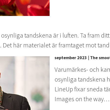
ynliga tandskena är i luften. Ta fram ditt 
 Det här materialet är framtaget mot tand
september 2023 | The smoot
Varumärkes- och kam
osynliga tandskena ha
LineUp fixar sneda t
Images on the way…