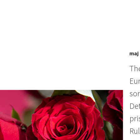
maj 
The
Eur
som
Det
pri
Rul