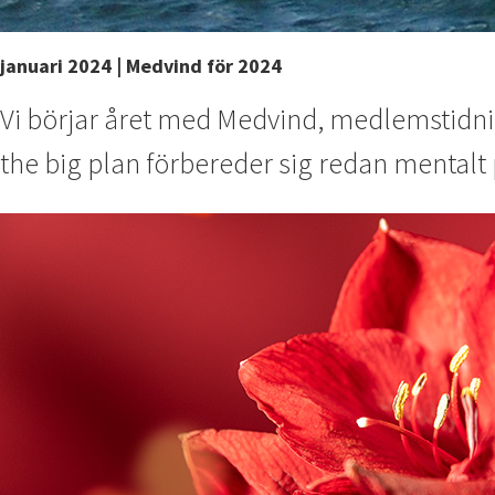
januari 2024 | Medvind för 2024
Vi börjar året med Medvind, medlemstidning
the big plan förbereder sig redan mentalt 